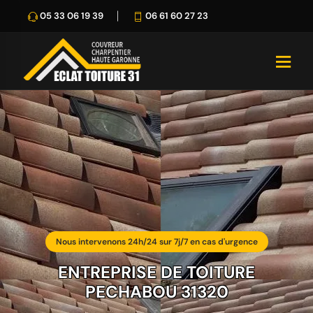
05 33 06 19 39
06 61 60 27 23
Nous intervenons 24h/24 sur 7j/7 en cas d'urgence
ENTREPRISE DE TOITURE
PECHABOU 31320