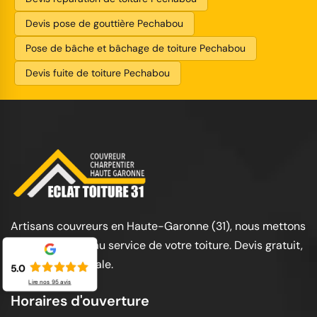
Devis pose de gouttière Pechabou
Pose de bâche et bâchage de toiture Pechabou
Devis fuite de toiture Pechabou
Artisans couvreurs en Haute-Garonne (31), nous mettons
notre expertise au service de votre toiture. Devis gratuit,
garantie décennale.
5.0
Lire nos
95
avis
Horaires d'ouverture