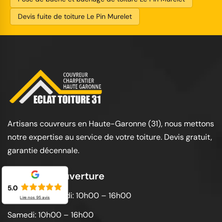
Devis fuite de toiture Le Pin Murelet
Artisans couvreurs en Haute-Garonne (31), nous mettons
notre expertise au service de votre toiture. Devis gratuit,
garantie décennale.
Horaires d'ouverture
5.0
Lundi au vendredi: 10h00 – 16h00
Lire nos
95
avis
Samedi: 10h00 – 16h00