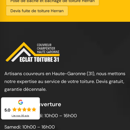
Pose de bâche et bâchage de toiture Herran
Devis fuite de toiture Herran
Artisans couvreurs en Haute-Garonne (31), nous mettons
notre expertise au service de votre toiture. Devis gratuit,
garantie décennale.
Horaires d'ouverture
5.0
Lundi au vendredi: 10h00 – 16h00
Lire nos
95
avis
Samedi: 10h00 – 16h00