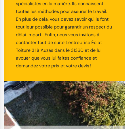
spécialistes en la matière. Ils connaissent
toutes les méthodes pour assurer le travail.
En plus de cela, vous devez savoir qu'ils font
tout leur possible pour garantir un respect du
délai imparti. Enfin, nous vous invitons à
contacter tout de suite L'entreprise Éclat
Toiture 31 à Auzas dans le 31360 et de lui
avouer que vous lui faites confiance et
demandez votre prix et votre devis !