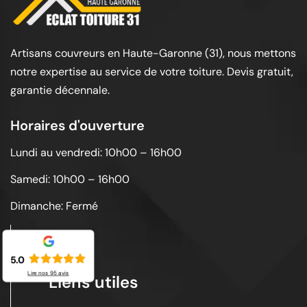
Artisans couvreurs en Haute-Garonne (31), nous mettons
notre expertise au service de votre toiture. Devis gratuit,
garantie décennale.
Horaires d'ouverture
Lundi au vendredi: 10h00 – 16h00
Samedi: 10h00 – 16h00
Dimanche: Fermé
5.0
Lire nos
95
avis
Liens utiles