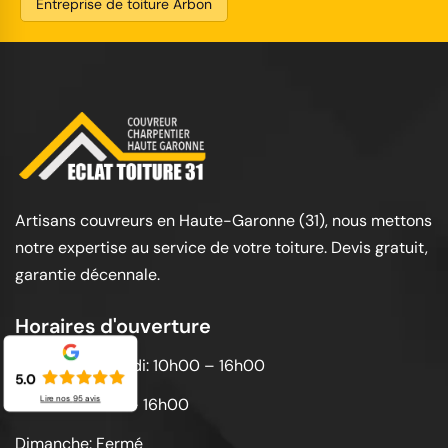
Entreprise de toiture Arbon
Artisans couvreurs en Haute-Garonne (31), nous mettons
notre expertise au service de votre toiture. Devis gratuit,
garantie décennale.
Horaires d'ouverture
Lundi au vendredi: 10h00 – 16h00
5.0
Lire nos
95
avis
Samedi: 10h00 – 16h00
Dimanche: Fermé