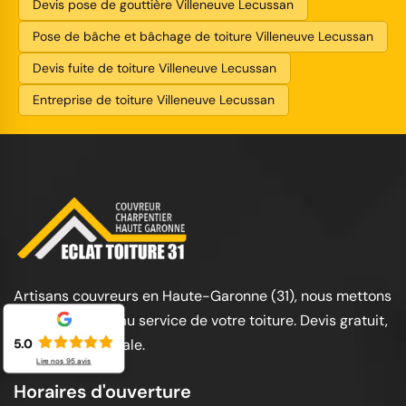
Devis pose de gouttière Villeneuve Lecussan
Pose de bâche et bâchage de toiture Villeneuve Lecussan
Devis fuite de toiture Villeneuve Lecussan
Entreprise de toiture Villeneuve Lecussan
Artisans couvreurs en Haute-Garonne (31), nous mettons
notre expertise au service de votre toiture. Devis gratuit,
garantie décennale.
5.0
Lire nos
95
avis
Horaires d'ouverture