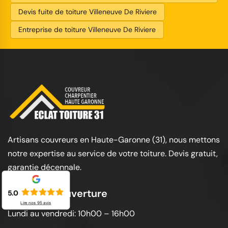
Devis fuite de toiture Villeneuve De Riviere
Entreprise de toiture Villeneuve De Riviere
Artisans couvreurs en Haute-Garonne (31), nous mettons
notre expertise au service de votre toiture. Devis gratuit,
garantie décennale.
Horaires d'ouverture
5.0
Lire nos
95
avis
Lundi au vendredi: 10h00 – 16h00