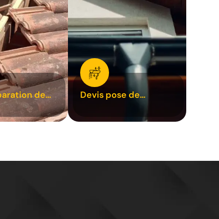
paration de
Devis pose de
1
gouttière 31