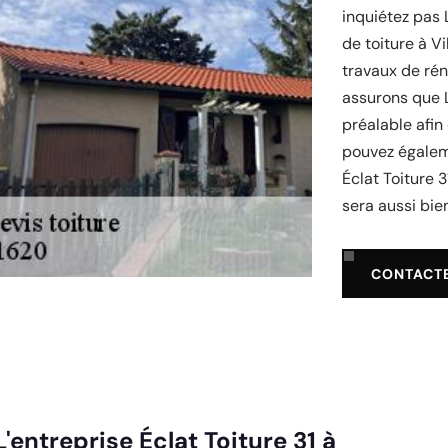
inquiétez pas 
de toiture à V
travaux de rén
assurons que L
préalable afin
pouvez égalem
Éclat Toiture 3
sera aussi bien
CONTACT
'entreprise Éclat Toiture 31 à