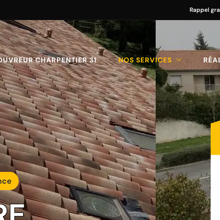
Rappel gra
OUVREUR CHARPENTIER 31
NOS SERVICES
RÉA
nce
RE