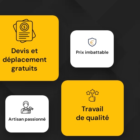
Devis et
Prix imbattable
déplacement
gratuits
Travail
de qualité
Artisan passionné