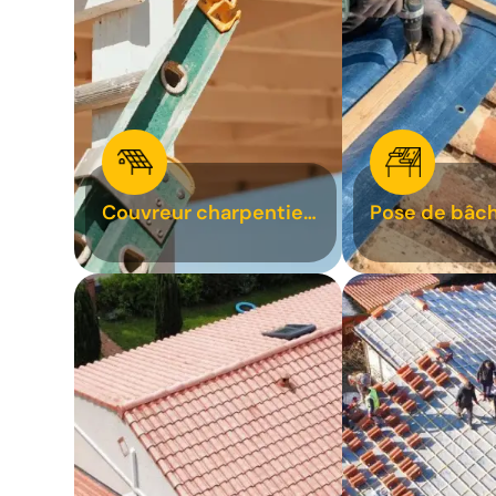
Couvreur charpentier
Pose de bâch
31
bâchage de t