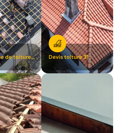
se de toiture
Devis toiture 31