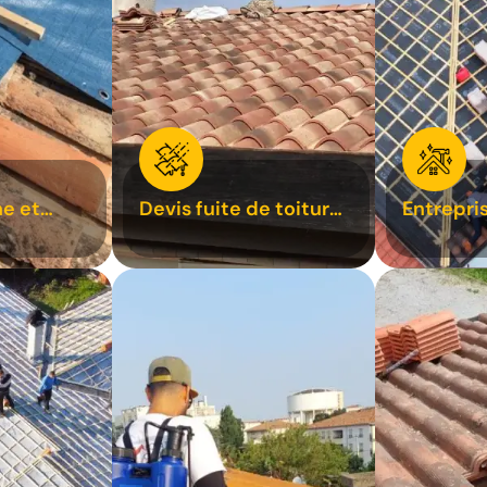
e et
Devis fuite de toiture
Entrepri
oiture 31
31
31