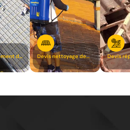
ement de
Devis nettoyage de
Devis ré
toiture 31
toiture 3