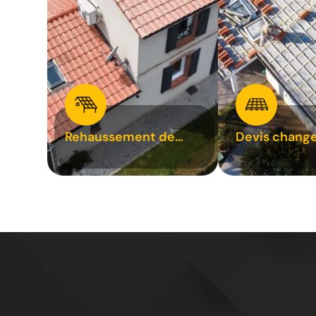
Rehaussement de
Devis chang
toiture 31
tuile 31