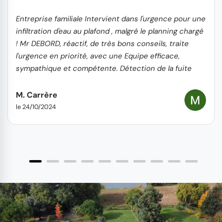
Entreprise familiale Intervient dans l'urgence pour une
infiltration d'eau au plafond , malgré le planning chargé
! Mr DEBORD, réactif, de très bons conseils, traite
l'urgence en priorité, avec une Equipe efficace,
sympathique et compétente. Détection de la fuite
rapide et réparation hors d'eau le lendemain +
nettoyage toiture, gouttières et remplacement tuiles
M. Carrère
cassées Travail propre, soigné et professionnel. Je
le 24/10/2024
recommande sans hésiter.