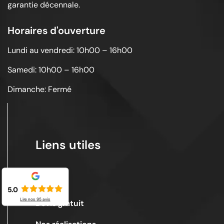
garantie décennale.
Horaires d'ouverture
Lundi au vendredi: 10h00 – 16h00
Samedi: 10h00 – 16h00
Dimanche: Fermé
Liens utiles
Acceuil
5.0
Lire nos
95
avis
Devis gratuit