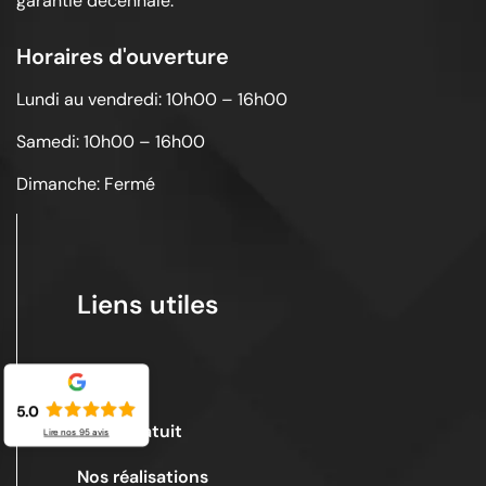
garantie décennale.
Horaires d'ouverture
Lundi au vendredi: 10h00 – 16h00
Samedi: 10h00 – 16h00
Dimanche: Fermé
Liens utiles
Acceuil
5.0
Devis gratuit
Lire nos
95
avis
Nos réalisations