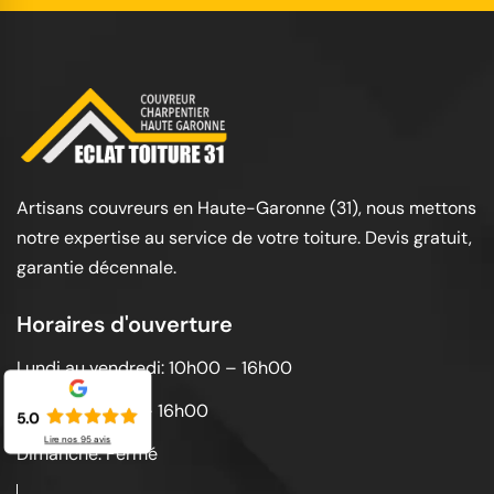
Artisans couvreurs en Haute-Garonne (31), nous mettons
notre expertise au service de votre toiture. Devis gratuit,
garantie décennale.
Horaires d'ouverture
Lundi au vendredi: 10h00 – 16h00
Samedi: 10h00 – 16h00
5.0
Lire nos
95
avis
Dimanche: Fermé