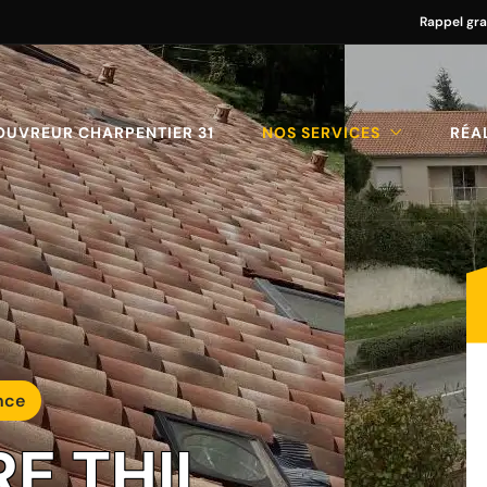
Rappel gra
OUVREUR CHARPENTIER 31
NOS SERVICES
RÉA
nce
RE THIL