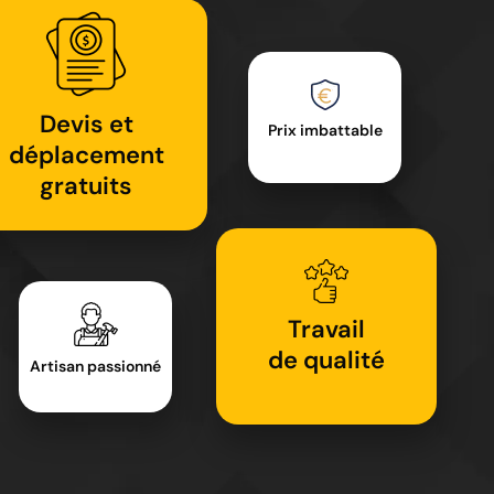
Devis et
Prix imbattable
déplacement
gratuits
Travail
de qualité
Artisan passionné