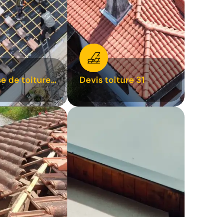
se de toiture
Devis toiture 31