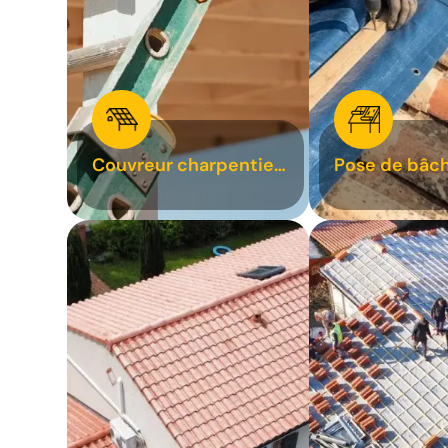
Couvreur charpentier
Pose de bâch
31
bâchage de t