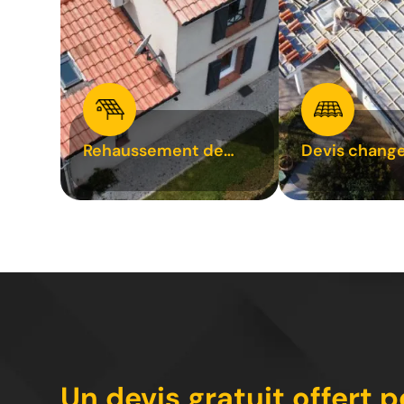
Rehaussement de
Devis chang
toiture 31
tuile 31
Un devis gratuit offert p