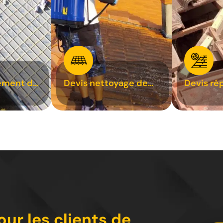
ement de
Devis nettoyage de
Devis ré
toiture 31
toiture 3
our les clients de