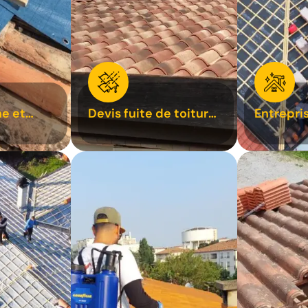
e et
Devis fuite de toiture
Entrepri
oiture 31
31
31