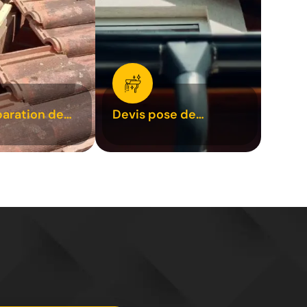
paration de
Devis pose de
1
gouttière 31