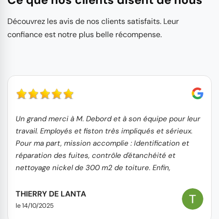
Découvrez les avis de nos clients satisfaits. Leur
confiance est notre plus belle récompense.
Un grand merci à M. Debord et à son équipe pour leur
travail. Employés et fiston très impliqués et sérieux.
Pour ma part, mission accomplie : Identification et
réparation des fuites, contrôle d'étanchéité et
nettoyage nickel de 300 m2 de toiture. Enfin,
concernant l'aspect financier, le rapport
coût/prestation est très correct. Je recommande
THIERRY DE LANTA
sans hésitation.
le 14/10/2025