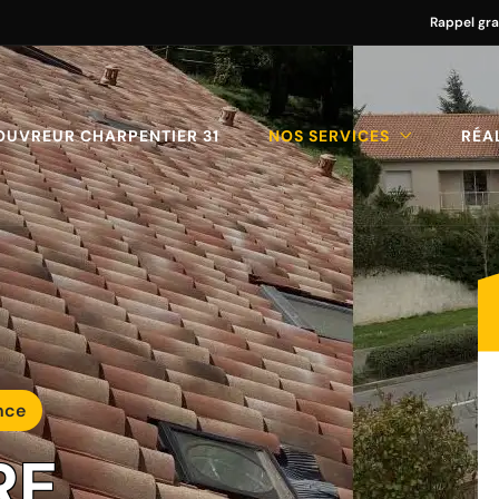
Rappel gra
OUVREUR CHARPENTIER 31
NOS SERVICES
RÉA
nce
RE