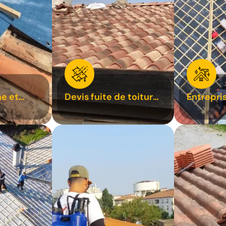
e et
Devis fuite de toiture
Entrepri
oiture 31
31
31