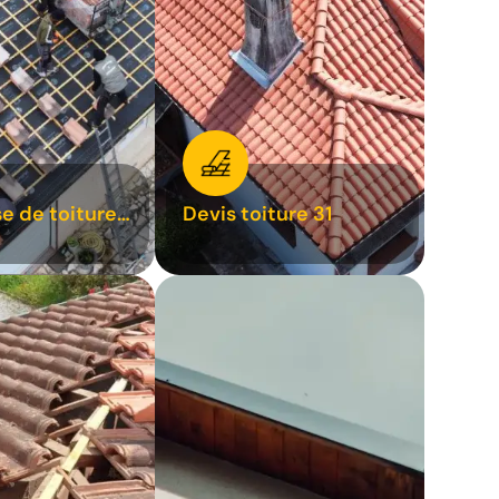
se de toiture
Devis toiture 31