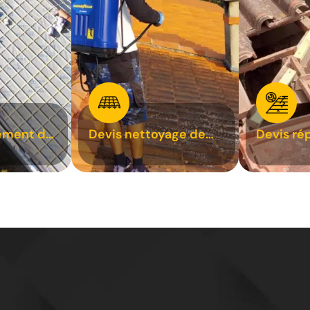
ement de
Devis nettoyage de
Devis ré
toiture 31
toiture 3