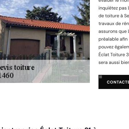
évaluer le mon
inquiétez pas 
de toiture à S
travaux de rén
assurons que L
préalable afin
pouvez égalem
Éclat Toiture 3
sera aussi bien
CONTACT