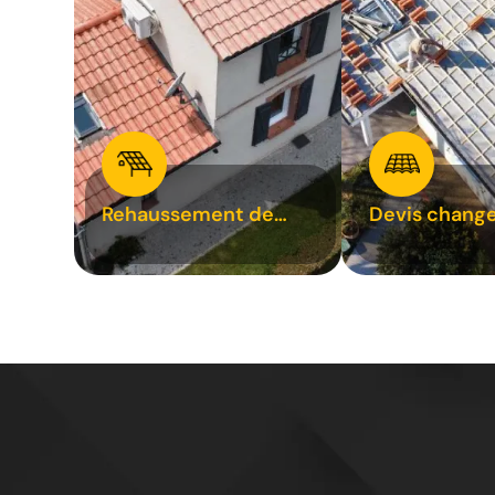
Rehaussement de
Devis chang
toiture 31
tuile 31