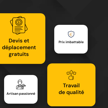
Devis et
Prix imbattable
déplacement
gratuits
Travail
de qualité
Artisan passionné