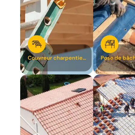
Couvreur charpentier
Pose de bâch
31
bâchage de t