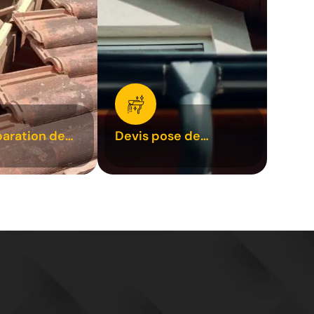
paration de
Devis pose de
1
gouttière 31