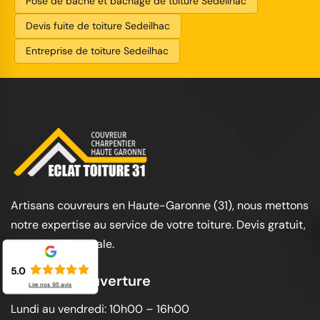
Pose de bâche et bâchage de toiture Sedeilhac
Devis fuite de toiture Sedeilhac
Entreprise de toiture Sedeilhac
Artisans couvreurs en Haute-Garonne (31), nous mettons
notre expertise au service de votre toiture. Devis gratuit,
garantie décennale.
5.0
Horaires d'ouverture
Lire nos
95
avis
Lundi au vendredi: 10h00 – 16h00