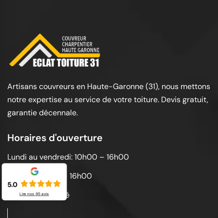
Artisans couvreurs en Haute-Garonne (31), nous mettons
notre expertise au service de votre toiture. Devis gratuit,
garantie décennale.
Horaires d'ouverture
Lundi au vendredi: 10h00 – 16h00
Samedi: 10h00 – 16h00
5.0
Dimanche: Fermé
Lire nos
95
avis