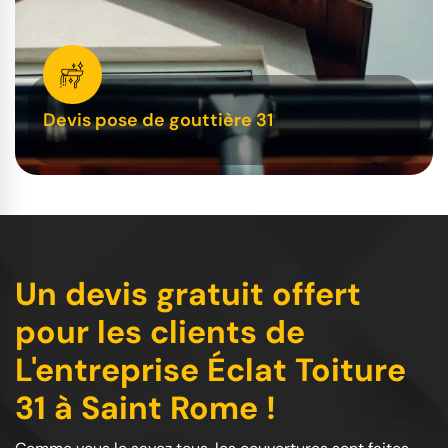
Devis pose de gouttière 31
Un devis gratuit offert
pour les clients de
L'entreprise Éclat Toiture
31 à Saint Rome !