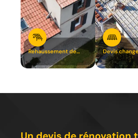
Rehaussement de
Devis chang
toiture 31
tuile 31
Un devis de rénovation t