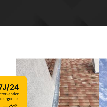
7J/24
Intervention
d'urgence