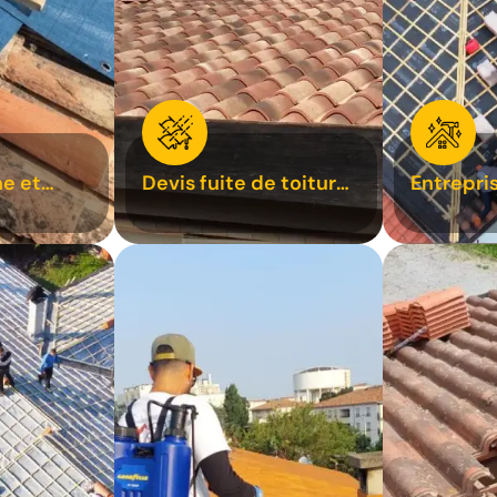
e et
Devis fuite de toiture
Entrepri
oiture 31
31
31