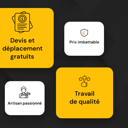
Devis et
Prix imbattable
déplacement
gratuits
Travail
de qualité
Artisan passionné