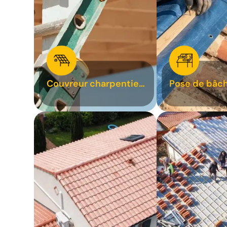
Couvreur charpentier
Pose de bâch
31
bâchage de t