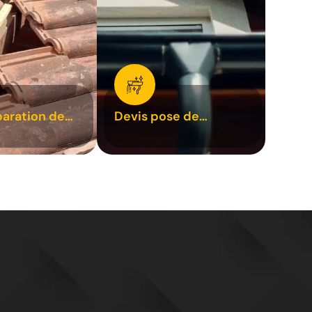
paration de
Devis pose de
1
gouttière 31