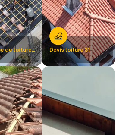
se de toiture
Devis toiture 31