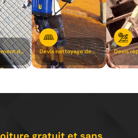
ement de
Devis nettoyage de
Devis ré
toiture 31
toiture 3
oiture gratuit et sans