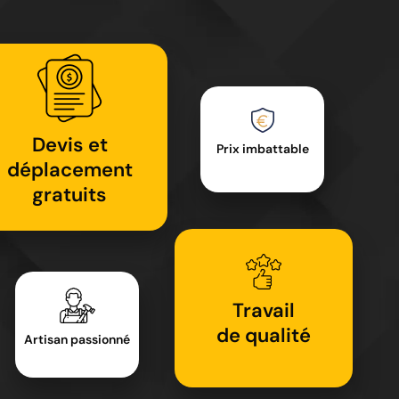
Devis et
Prix imbattable
déplacement
gratuits
Travail
de qualité
Artisan passionné