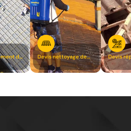
ement de
Devis nettoyage de
Devis ré
toiture 31
toiture 3