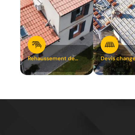
Rehaussement de
Devis chang
toiture 31
tuile 31