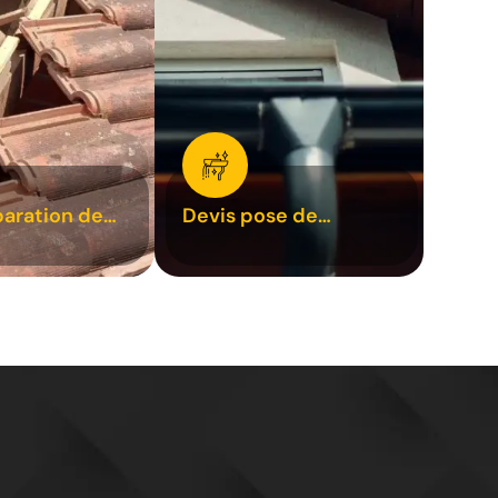
paration de
Devis pose de
1
gouttière 31