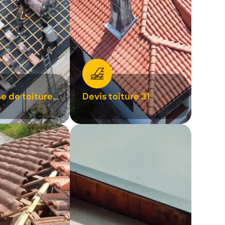
se de toiture
Devis toiture 31