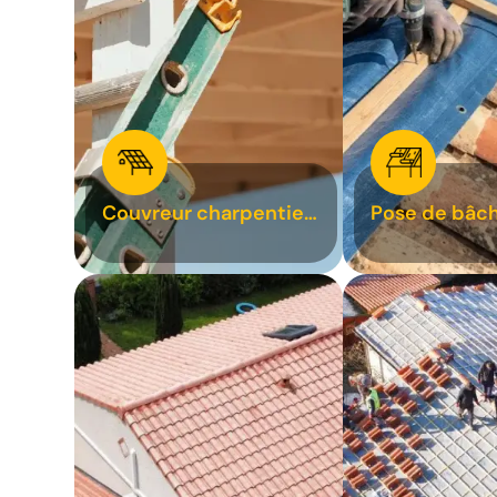
Couvreur charpentier
Pose de bâch
31
bâchage de t