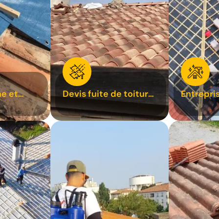
e et
Devis fuite de toiture
Entrepri
oiture 31
31
31