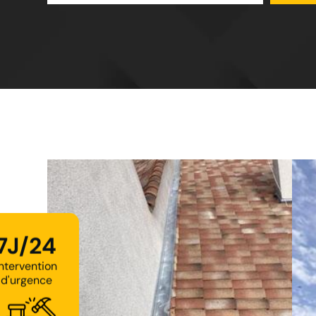
7J/24
Intervention
d'urgence