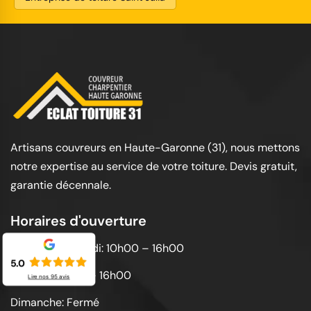
Artisans couvreurs en Haute-Garonne (31), nous mettons
notre expertise au service de votre toiture. Devis gratuit,
garantie décennale.
Horaires d'ouverture
Lundi au vendredi: 10h00 – 16h00
5.0
Samedi: 10h00 – 16h00
Lire nos
95
avis
Dimanche: Fermé