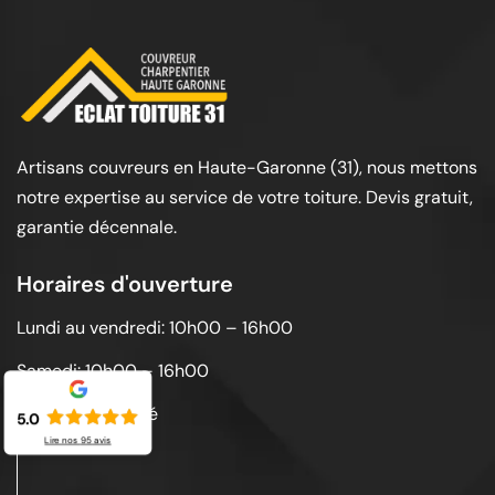
Artisans couvreurs en Haute-Garonne (31), nous mettons
notre expertise au service de votre toiture. Devis gratuit,
garantie décennale.
Horaires d'ouverture
Lundi au vendredi: 10h00 – 16h00
Samedi: 10h00 – 16h00
Dimanche: Fermé
5.0
Lire nos
95
avis