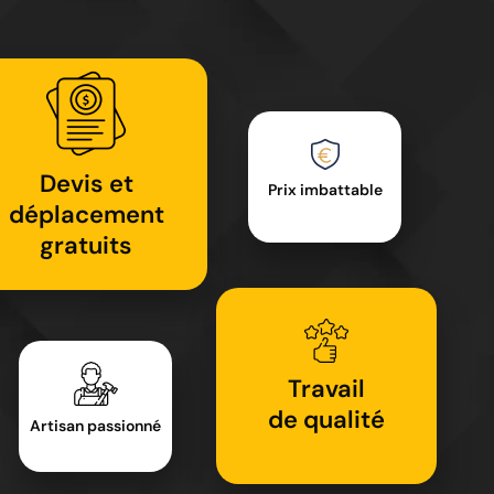
Devis et
Prix imbattable
déplacement
gratuits
Travail
de qualité
Artisan passionné