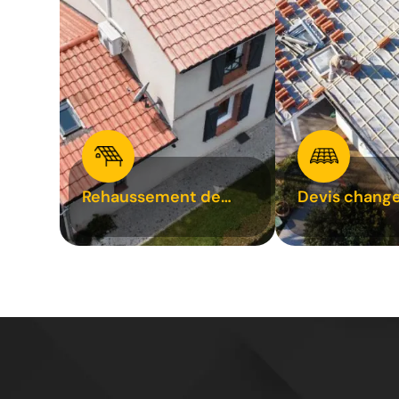
Rehaussement de
Devis chang
toiture 31
tuile 31