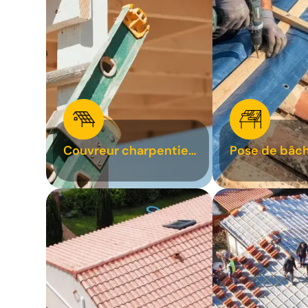
Couvreur charpentier
Pose de bâch
31
bâchage de t