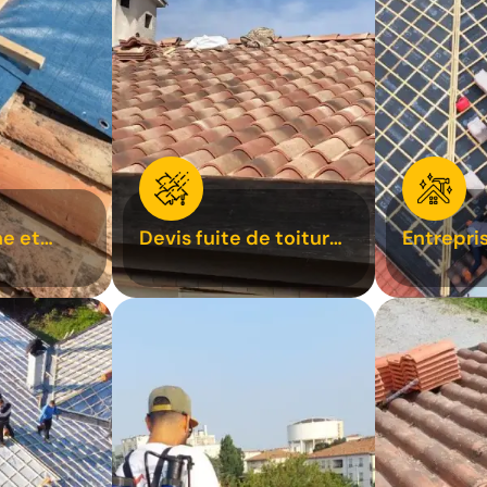
e et
Devis fuite de toiture
Entrepri
oiture 31
31
31