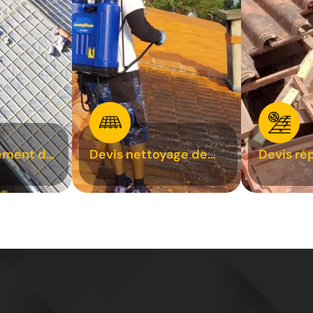
ement de
Devis nettoyage de
Devis ré
toiture 31
toiture 3