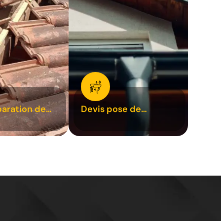
paration de
Devis pose de
1
gouttière 31