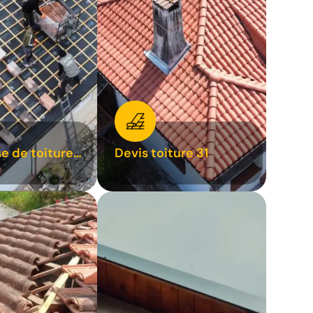
se de toiture
Devis toiture 31