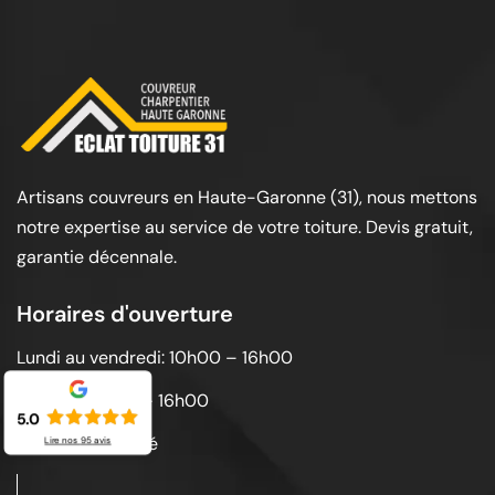
Artisans couvreurs en Haute-Garonne (31), nous mettons
notre expertise au service de votre toiture. Devis gratuit,
garantie décennale.
Horaires d'ouverture
Lundi au vendredi: 10h00 – 16h00
Samedi: 10h00 – 16h00
5.0
Dimanche: Fermé
Lire nos
95
avis