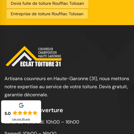
Devis fuite de toiture Rouffiac Tolosan
Entreprise de toiture Rouffiac Tolosan
Artisans couvreurs en Haute-Garonne (31), nous mettons
notre expertise au service de votre toiture. Devis gratuit,
garantie décennale.
Horaires d'ouverture
5.0
Lire nos
95
avis
Lundi au vendredi: 10h00 – 16h00
Samedi: 10h00 – 16h00