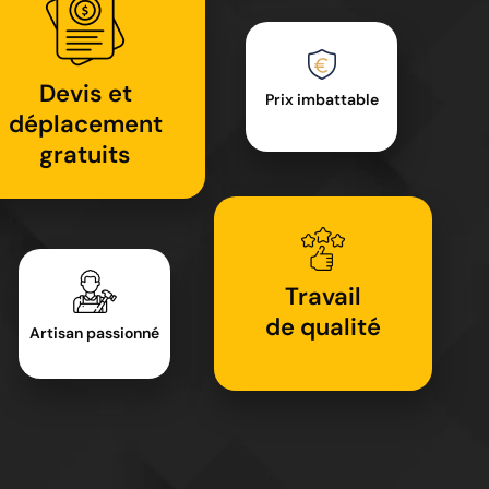
Devis et
Prix imbattable
déplacement
gratuits
Travail
de qualité
Artisan passionné