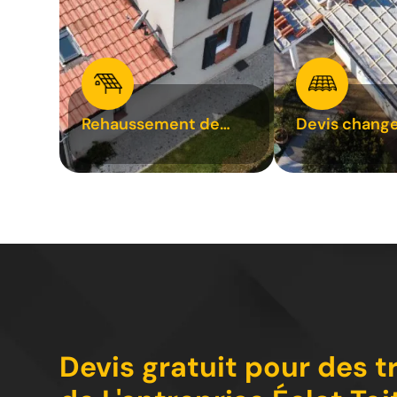
Rehaussement de
Devis chang
toiture 31
tuile 31
Devis gratuit pour des 