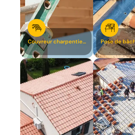
Couvreur charpentier
Pose de bâch
31
bâchage de t