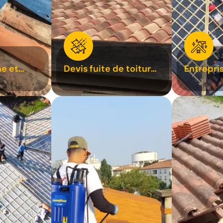
e et
Devis fuite de toiture
Entrepri
oiture 31
31
31