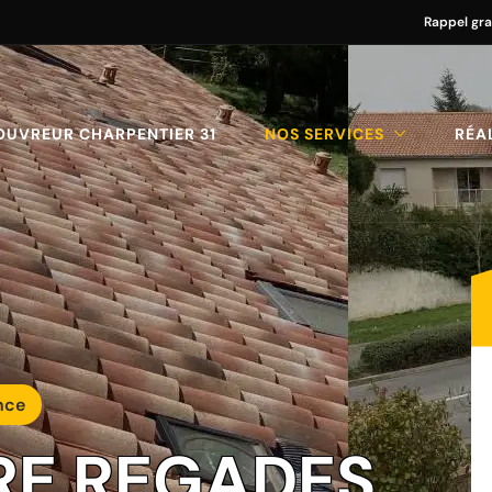
Rappel gra
OUVREUR CHARPENTIER 31
NOS SERVICES
RÉA
nce
RE REGADES