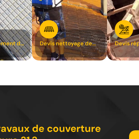
ement de
Devis nettoyage de
Devis ré
toiture 31
toiture 3
travaux de couverture