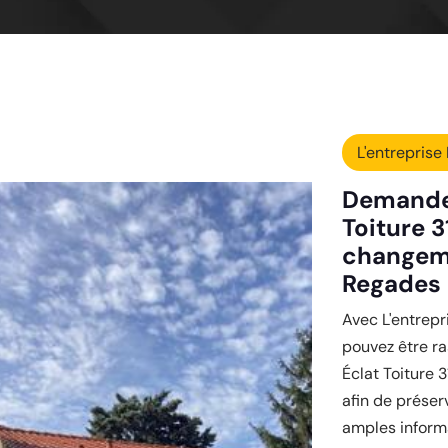
L'entreprise 
Demander
Toiture 
changeme
Regades 
Avec L'entrepr
pouvez être ra
Éclat Toiture 3
afin de préser
amples informa