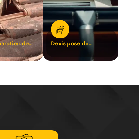
paration de
Devis pose de
1
gouttière 31