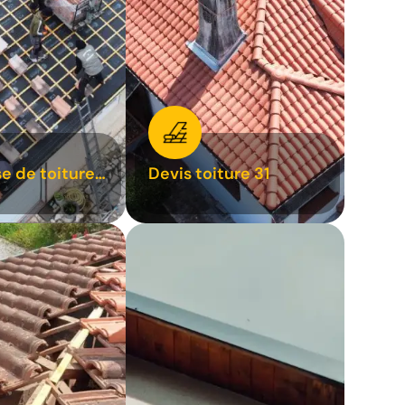
se de toiture
Devis toiture 31