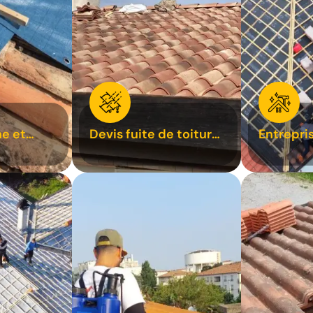
e et
Devis fuite de toiture
Entrepri
oiture 31
31
31