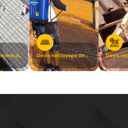
ement de
Devis nettoyage de
Devis ré
toiture 31
toiture 3