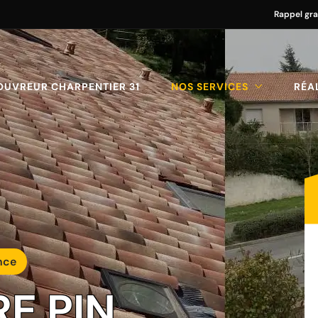
Rappel gra
OUVREUR CHARPENTIER 31
NOS SERVICES
RÉA
nce
RE PIN