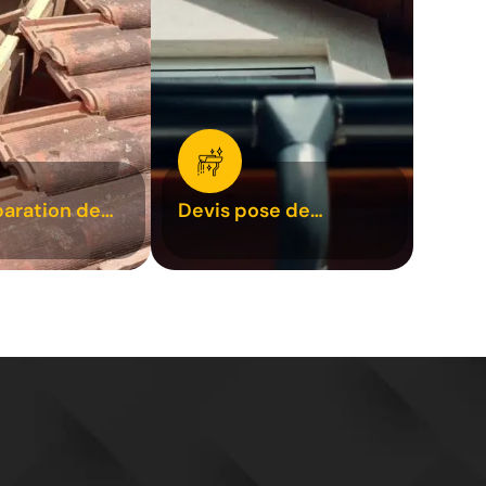
paration de
Devis pose de
1
gouttière 31