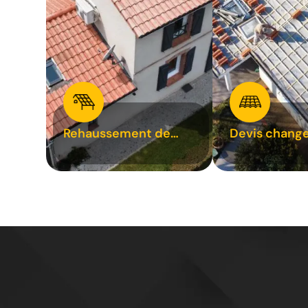
Rehaussement de
Devis chang
toiture 31
tuile 31