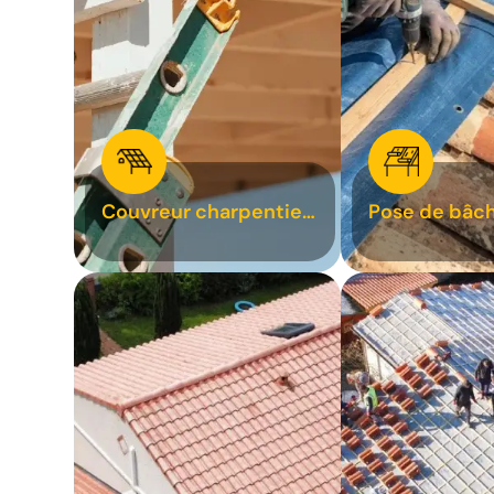
Couvreur charpentier
Pose de bâch
31
bâchage de t