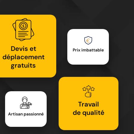
Devis et
Prix imbattable
déplacement
gratuits
Travail
de qualité
Artisan passionné