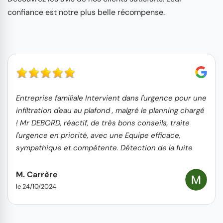
confiance est notre plus belle récompense.
Entreprise familiale Intervient dans l'urgence pour une
infiltration d'eau au plafond , malgré le planning chargé
! Mr DEBORD, réactif, de très bons conseils, traite
l'urgence en priorité, avec une Equipe efficace,
sympathique et compétente. Détection de la fuite
rapide et réparation hors d'eau le lendemain +
nettoyage toiture, gouttières et remplacement tuiles
M. Carrère
cassées Travail propre, soigné et professionnel. Je
le 24/10/2024
recommande sans hésiter.