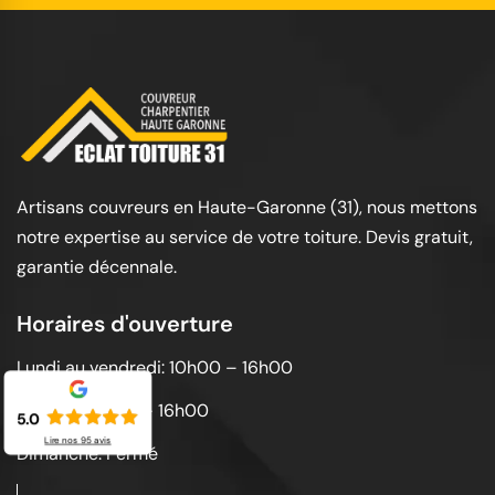
Artisans couvreurs en Haute-Garonne (31), nous mettons
notre expertise au service de votre toiture. Devis gratuit,
garantie décennale.
Horaires d'ouverture
Lundi au vendredi: 10h00 – 16h00
Samedi: 10h00 – 16h00
5.0
Lire nos
95
avis
Dimanche: Fermé