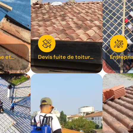
e et
Devis fuite de toiture
Entrepri
oiture 31
31
31