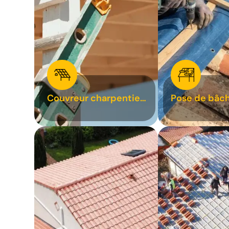
Couvreur charpentier
Pose de bâch
31
bâchage de t