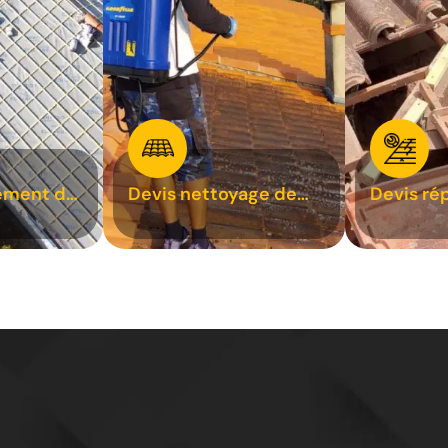
ement de
Devis nettoyage de
Devis ré
toiture 31
toiture 3