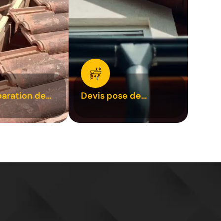
paration de
Devis pose de
1
gouttière 31