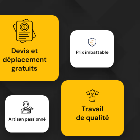
Devis et
Prix imbattable
déplacement
gratuits
Travail
de qualité
Artisan passionné