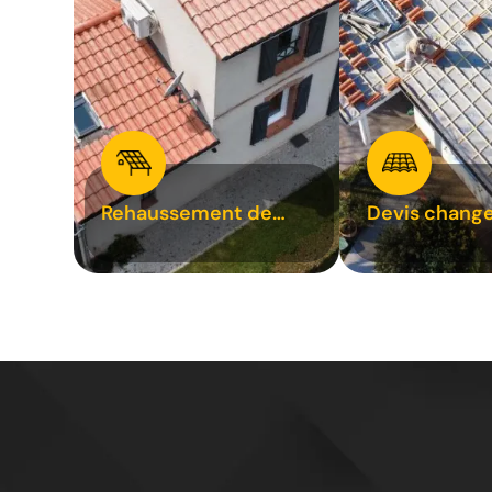
Rehaussement de
Devis chang
toiture 31
tuile 31