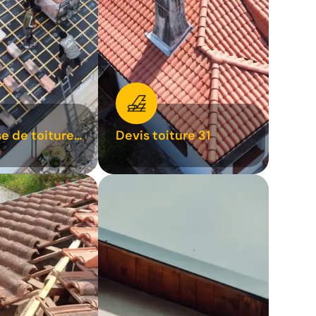
se de toiture
Devis toiture 31