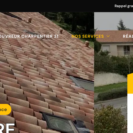
Rappel gra
OUVREUR CHARPENTIER 31
NOS SERVICES
RÉA
nce
RE