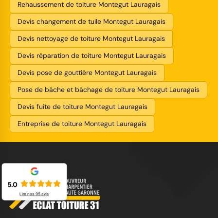
Rehaussement de toiture Montegut Lauragais
Devis changement de tuile Montegut Lauragais
Devis nettoyage de toiture Montegut Lauragais
Devis réparation de toiture Montegut Lauragais
Devis pose de gouttière Montegut Lauragais
Pose de bâche et bâchage de toiture Montegut Lauragais
Devis fuite de toiture Montegut Lauragais
Entreprise de toiture Montegut Lauragais
5.0
Lire nos
95
avis