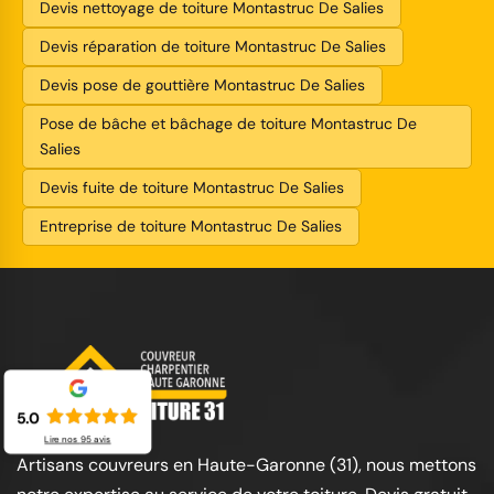
Devis nettoyage de toiture Montastruc De Salies
Devis réparation de toiture Montastruc De Salies
Devis pose de gouttière Montastruc De Salies
Pose de bâche et bâchage de toiture Montastruc De
Salies
Devis fuite de toiture Montastruc De Salies
Entreprise de toiture Montastruc De Salies
5.0
Lire nos
95
avis
Artisans couvreurs en Haute-Garonne (31), nous mettons