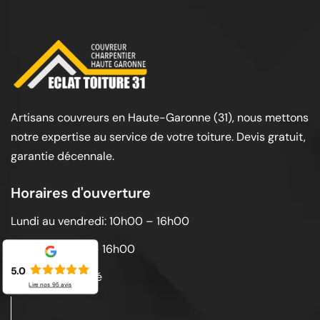
Artisans couvreurs en Haute-Garonne (31), nous mettons
notre expertise au service de votre toiture. Devis gratuit,
garantie décennale.
Horaires d'ouverture
Lundi au vendredi: 10h00 – 16h00
Samedi: 10h00 – 16h00
5.0
Dimanche: Fermé
Lire nos
95
avis