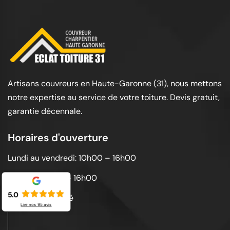
Artisans couvreurs en Haute-Garonne (31), nous mettons
notre expertise au service de votre toiture. Devis gratuit,
garantie décennale.
Horaires d'ouverture
Lundi au vendredi: 10h00 – 16h00
Samedi: 10h00 – 16h00
5.0
Dimanche: Fermé
Lire nos
95
avis