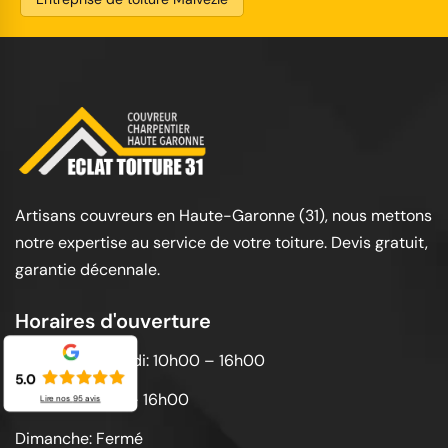
Artisans couvreurs en Haute-Garonne (31), nous mettons
notre expertise au service de votre toiture. Devis gratuit,
garantie décennale.
Horaires d'ouverture
Lundi au vendredi: 10h00 – 16h00
5.0
Samedi: 10h00 – 16h00
Lire nos
95
avis
Dimanche: Fermé