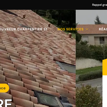
Rappel gra
OUVREUR CHARPENTIER 31
NOS SERVICES
RÉA
nce
RE