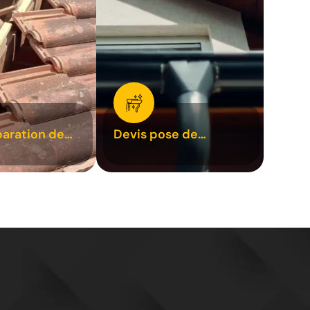
paration de
Devis pose de
1
gouttière 31