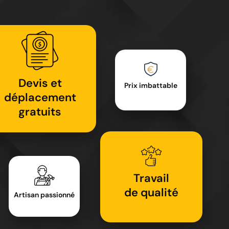
Devis et
Prix imbattable
déplacement
gratuits
Travail
de qualité
Artisan passionné