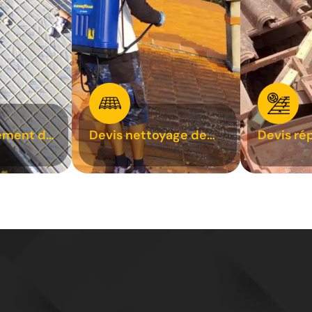
ement de
Devis nettoyage de
Devis ré
toiture 31
toiture 3