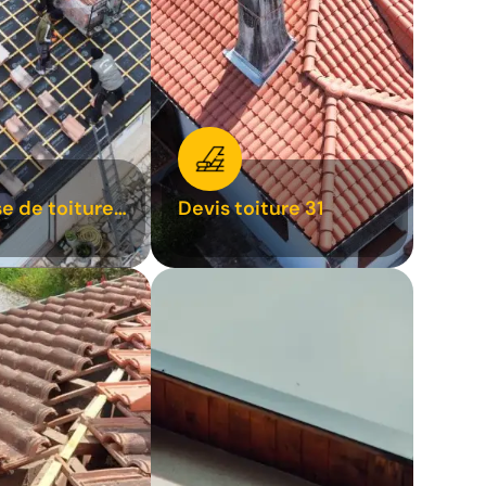
se de toiture
Devis toiture 31