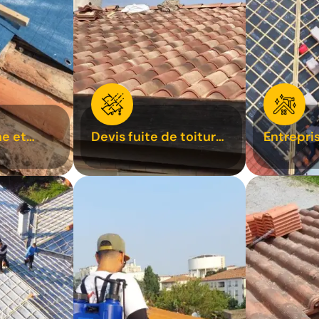
e et
Devis fuite de toiture
Entrepri
oiture 31
31
31