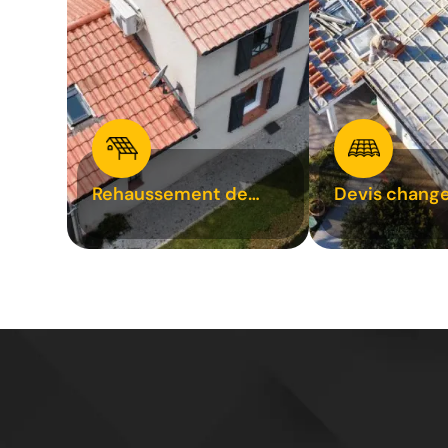
Rehaussement de
Devis chang
toiture 31
tuile 31