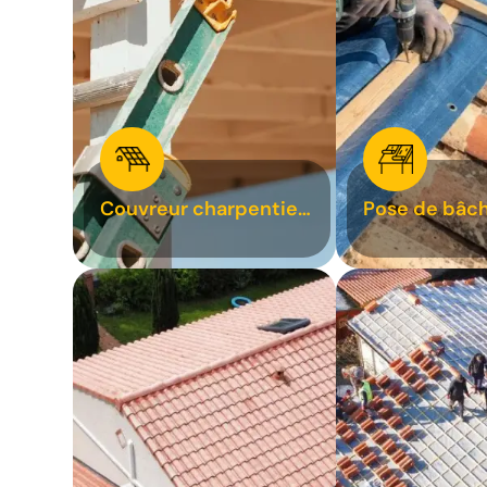
Couvreur charpentier
Pose de bâch
31
bâchage de t