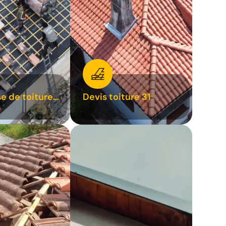
se de toiture
Devis toiture 31