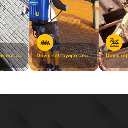
ement de
Devis nettoyage de
Devis ré
toiture 31
toiture 3