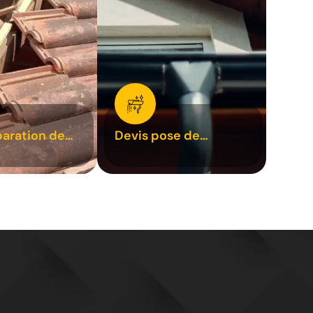
paration de
Devis pose de
1
gouttière 31