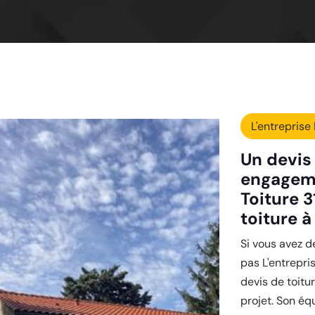
L'entreprise 
Un devis 
engageme
Toiture 3
toiture à
Si vous avez d
pas L'entrepri
devis de toitu
projet. Son éq