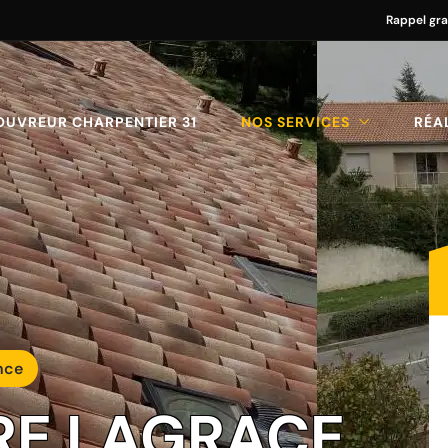
Rappel gra
OUVREUR CHARPENTIER 31
NOS SERVICES
RÉA
nce
RE LAGRACE