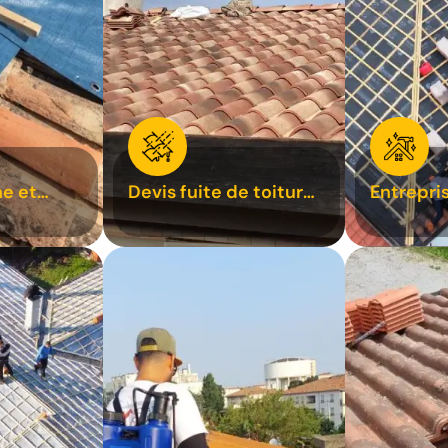
e et
Devis fuite de toiture
Entrepri
oiture 31
31
31