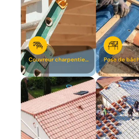
Couvreur charpentier
Pose de bâch
31
bâchage de t