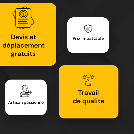
Devis et
Prix imbattable
déplacement
gratuits
Travail
de qualité
Artisan passionné