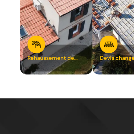
Rehaussement de
Devis chang
toiture 31
tuile 31