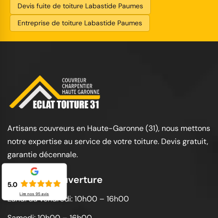
Devis fuite de toiture Labastide Paumes
Entreprise de toiture Labastide Paumes
Artisans couvreurs en Haute-Garonne (31), nous mettons
notre expertise au service de votre toiture. Devis gratuit,
garantie décennale.
Horaires d'ouverture
5.0
Lire nos
95
avis
Lundi au vendredi: 10h00 – 16h00
Samedi: 10h00 – 16h00