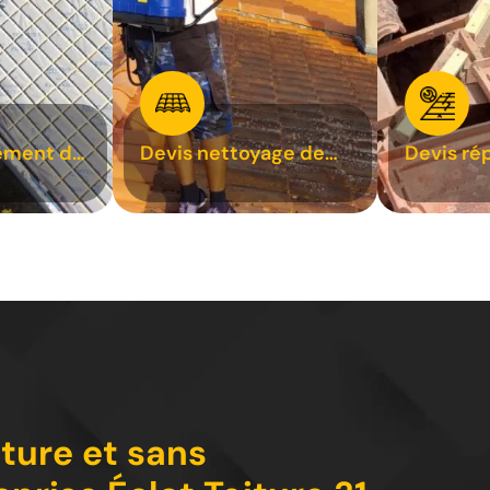
ement de
Devis nettoyage de
Devis ré
toiture 31
toiture 3
iture et sans