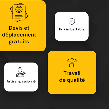
Devis et
Prix imbattable
déplacement
gratuits
Travail
de qualité
Artisan passionné