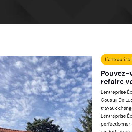
L'entreprise 
Pouvez-v
refaire v
L'entreprise Éc
Gouaux De Luc
travaux change
L'entreprise É
perfectionner 
un devis gratu