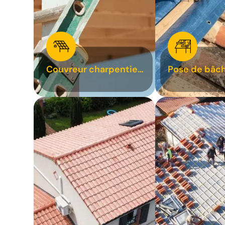
Couvreur charpentier
Pose de bâch
31
bâchage de t