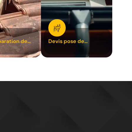
paration de
Devis pose de
1
gouttière 31