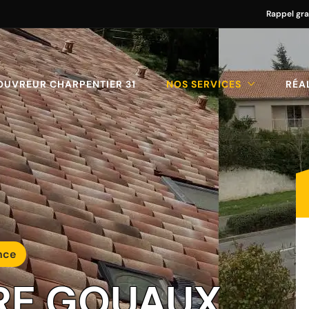
Rappel gra
OUVREUR CHARPENTIER 31
NOS SERVICES
RÉA
nce
URE GOUAUX