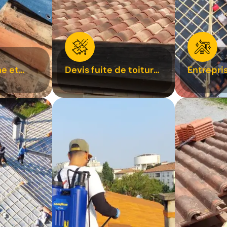
e et
Devis fuite de toiture
Entrepri
oiture 31
31
31