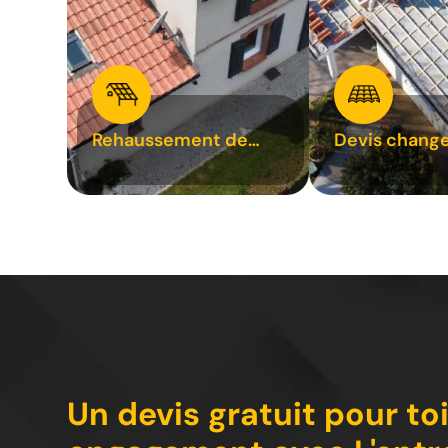
Rehaussement de
Devis chang
toiture 31
tuile 31
Un devis gratuit pour to