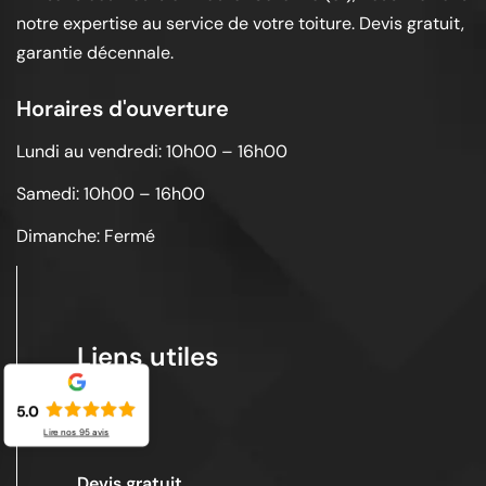
notre expertise au service de votre toiture. Devis gratuit,
garantie décennale.
Horaires d'ouverture
Lundi au vendredi: 10h00 – 16h00
Samedi: 10h00 – 16h00
Dimanche: Fermé
Liens utiles
5.0
Lire nos
95
avis
Acceuil
Devis gratuit