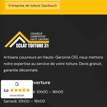
Entreprise de toiture Gardouch
Artisans couvreurs en Haute-Garonne (31), nous mettons
notre expertise au service de votre toiture. Devis gratuit,
garantie décennale.
Horaires d'ouverture
5.0
Lundi au vendredi: 10h00 – 16h00
Lire nos
95
avis
Samedi: 10h00 – 16h00