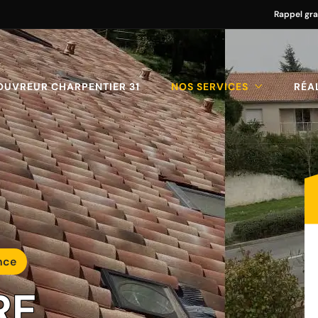
Rappel gra
OUVREUR CHARPENTIER 31
NOS SERVICES
RÉA
nce
RE