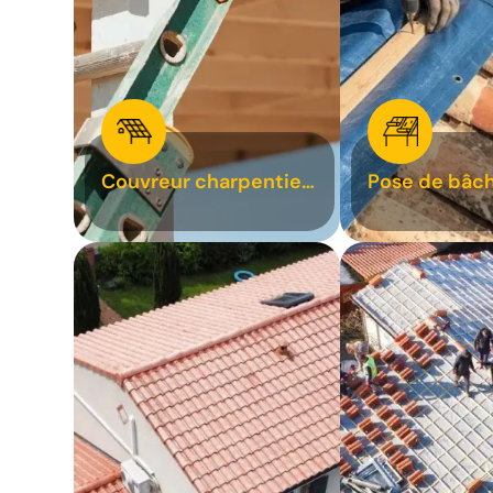
Couvreur charpentier
Pose de bâch
31
bâchage de t