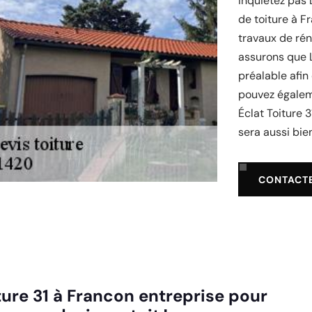
inquiétez pas 
de toiture à F
travaux de rén
assurons que L
préalable afin
pouvez égalem
Éclat Toiture 3
sera aussi bien
CONTACT
ture 31 à Francon entreprise pour