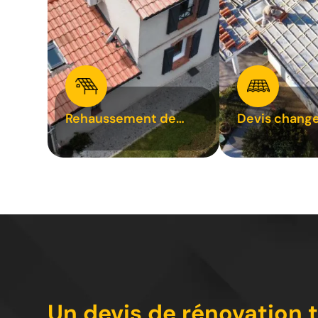
Rehaussement de
Devis chang
toiture 31
tuile 31
Un devis de rénovation t