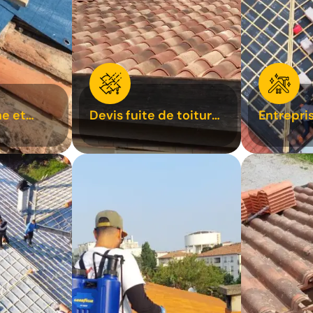
e et
Devis fuite de toiture
Entrepri
oiture 31
31
31