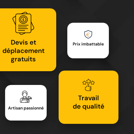
Devis et
Prix imbattable
déplacement
gratuits
Travail
de qualité
Artisan passionné