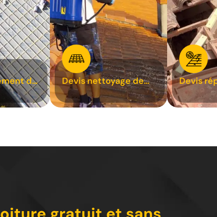
ement de
Devis nettoyage de
Devis ré
toiture 31
toiture 3
oiture gratuit et sans