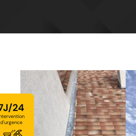
7J/24
Intervention
d'urgence