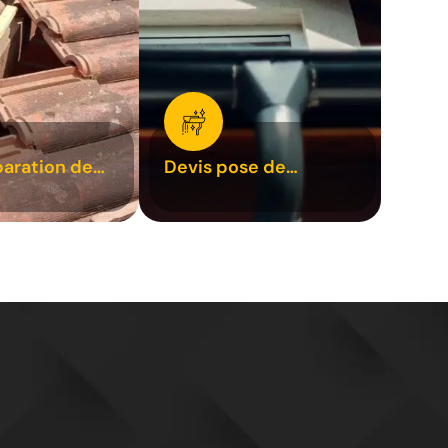
paration de
Devis pose de
1
gouttière 31