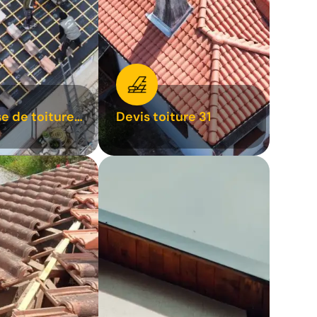
se de toiture
Devis toiture 31