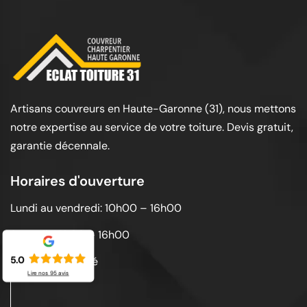
Artisans couvreurs en Haute-Garonne (31), nous mettons
notre expertise au service de votre toiture. Devis gratuit,
garantie décennale.
Horaires d'ouverture
Lundi au vendredi: 10h00 – 16h00
Samedi: 10h00 – 16h00
5.0
Dimanche: Fermé
Lire nos
95
avis