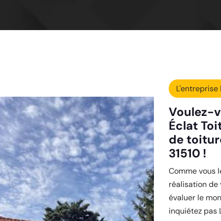
L'entreprise 
Voulez-v
Éclat Toi
de toitur
31510 !
Comme vous le 
réalisation de
évaluer le mon
inquiétez pas 