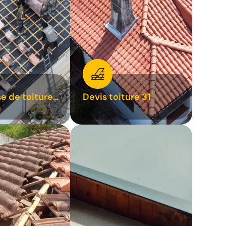
se de toiture
Devis toiture 31