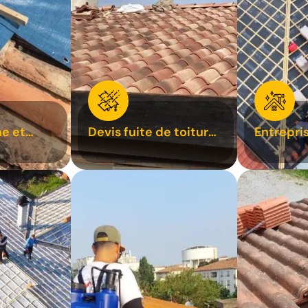
e et
Devis fuite de toiture
Entrepri
oiture 31
31
31