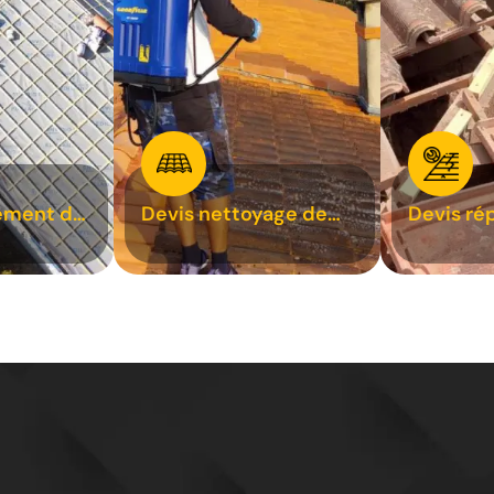
ement de
Devis nettoyage de
Devis ré
toiture 31
toiture 3