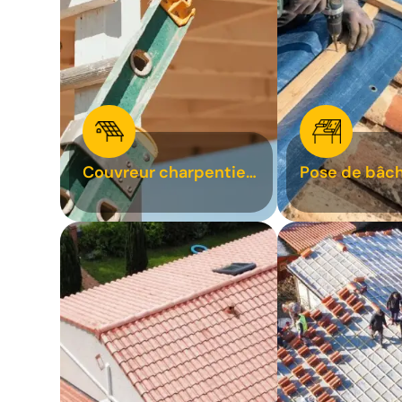
Couvreur charpentier
Pose de bâch
31
bâchage de t