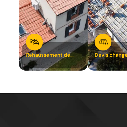
Rehaussement de
Devis chang
toiture 31
tuile 31