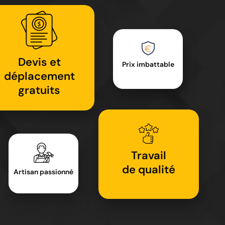
Devis et
Prix imbattable
déplacement
gratuits
Travail
de qualité
Artisan passionné