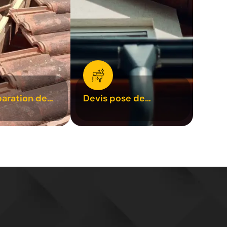
paration de
Devis pose de
1
gouttière 31