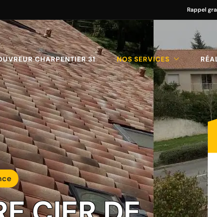
Rappel gra
OUVREUR CHARPENTIER 31
NOS SERVICES
RÉA
nce
RE CIER DE