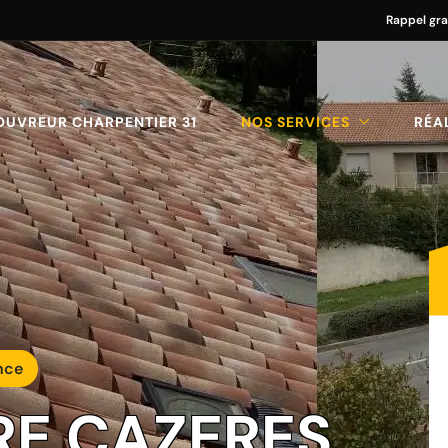
Rappel gra
OUVREUR CHARPENTIER 31
NOS SERVICES
RÉA
nce
RE CAZERES