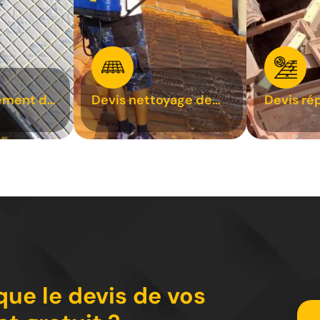
ement de
Devis nettoyage de
Devis ré
toiture 31
toiture 3
ue le devis de vos