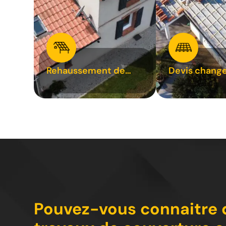
Rehaussement de
Devis chang
toiture 31
tuile 31
Pouvez-vous connaitre q