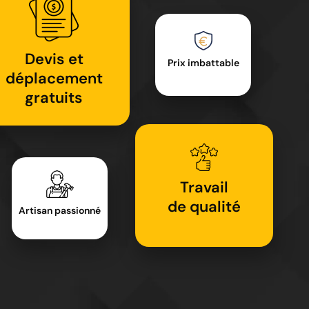
Devis et
Prix imbattable
déplacement
gratuits
Travail
de qualité
Artisan passionné