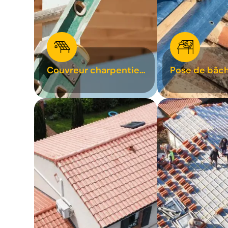
Couvreur charpentier
Pose de bâch
31
bâchage de t