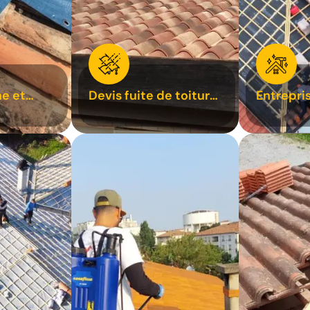
e et
Devis fuite de toiture
Entrepri
oiture 31
31
31