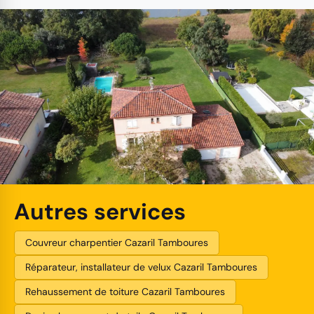
Autres services
Couvreur charpentier Cazaril Tamboures
Réparateur, installateur de velux Cazaril Tamboures
Rehaussement de toiture Cazaril Tamboures