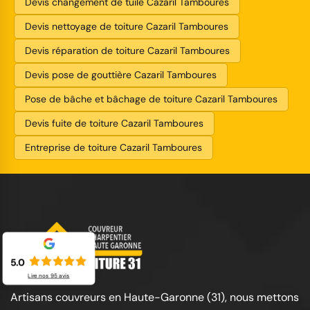
Devis changement de tuile Cazaril Tamboures
Devis nettoyage de toiture Cazaril Tamboures
Devis réparation de toiture Cazaril Tamboures
Devis pose de gouttière Cazaril Tamboures
Pose de bâche et bâchage de toiture Cazaril Tamboures
Devis fuite de toiture Cazaril Tamboures
Entreprise de toiture Cazaril Tamboures
5.0
Lire nos
95
avis
Artisans couvreurs en Haute-Garonne (31), nous mettons