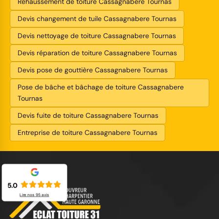
Rehaussement de toiture Cassagnabere Tournas
Devis changement de tuile Cassagnabere Tournas
Devis nettoyage de toiture Cassagnabere Tournas
Devis réparation de toiture Cassagnabere Tournas
Devis pose de gouttière Cassagnabere Tournas
Pose de bâche et bâchage de toiture Cassagnabere
Tournas
Devis fuite de toiture Cassagnabere Tournas
Entreprise de toiture Cassagnabere Tournas
5.0
Lire nos
95
avis