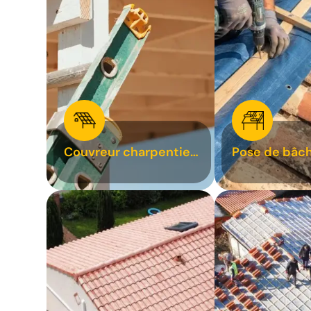
Couvreur charpentier
Pose de bâch
31
bâchage de t