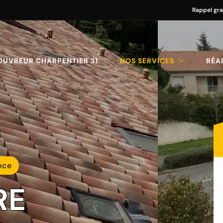
Rappel gra
OUVREUR CHARPENTIER 31
NOS SERVICES
RÉA
nce
RE