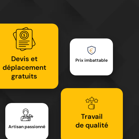
Devis et
Prix imbattable
déplacement
gratuits
Travail
de qualité
Artisan passionné