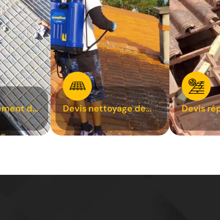
ement de
Devis nettoyage de
Devis ré
toiture 31
toiture 3