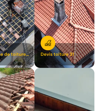
se de toiture
Devis toiture 31