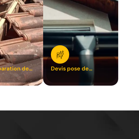
paration de
Devis pose de
1
gouttière 31