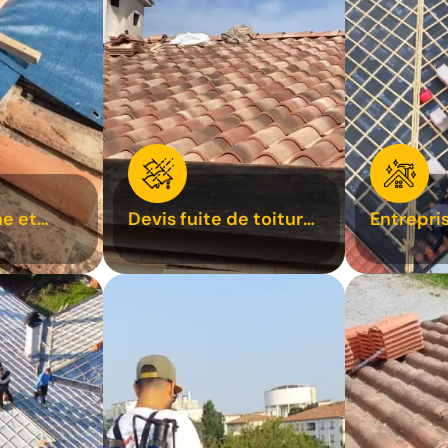
e et
Devis fuite de toiture
Entrepri
oiture 31
31
31