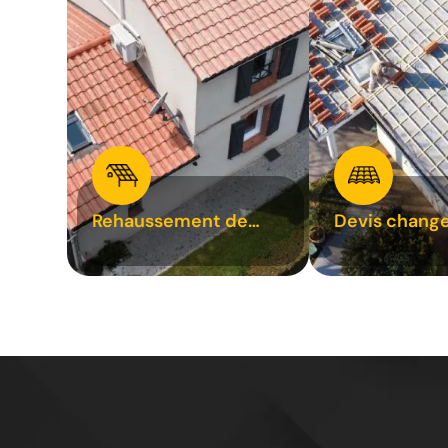
Rehaussement de
Devis chang
toiture 31
tuile 31