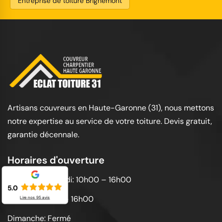
Entreprise de toiture Brignemont
Artisans couvreurs en Haute-Garonne (31), nous mettons
notre expertise au service de votre toiture. Devis gratuit,
garantie décennale.
Horaires d'ouverture
Lundi au vendredi: 10h00 – 16h00
5.0
Samedi: 10h00 – 16h00
Lire nos
95
avis
Dimanche: Fermé