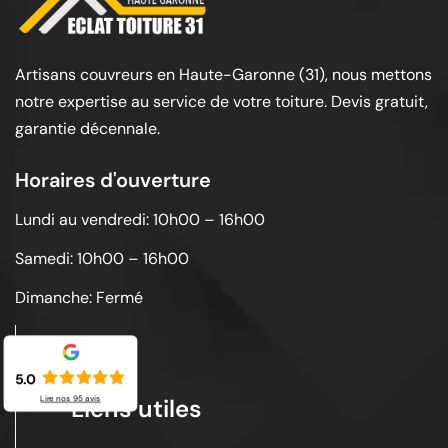
Artisans couvreurs en Haute-Garonne (31), nous mettons
notre expertise au service de votre toiture. Devis gratuit,
garantie décennale.
Horaires d'ouverture
Lundi au vendredi: 10h00 – 16h00
Samedi: 10h00 – 16h00
Dimanche: Fermé
5.0
Lire nos
95
avis
Liens utiles